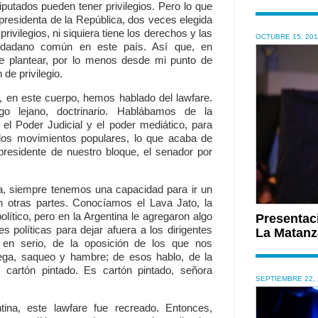
iputados pueden tener privilegios. Pero lo que
presidenta de la República, dos veces elegida
privilegios, ni siquiera tiene los derechos y las
OCTUBRE 15, 20
ciudadano común en este país. Así que, en
e plantear, por lo menos desde mi punto de
de privilegio.
 en este cuerpo, hemos hablado del lawfare.
 lejano, doctrinario. Hablábamos de la
o, el Poder Judicial y el poder mediático, para
 los movimientos populares, lo que acaba de
residente de nuestro bloque, el senador por
na, siempre tenemos una capacidad para ir un
n otras partes. Conocíamos el Lava Jato, la
político, pero en la Argentina le agregaron algo
Presentac
políticas para dejar afuera a los dirigentes
La Matanz
n en serio, de la oposición de los que nos
ga, saqueo y hambre; de esos hablo, de la
 cartón pintado. Es cartón pintado, señora
SEPTIEMBRE 22, 
tina, este lawfare fue recreado. Entonces,