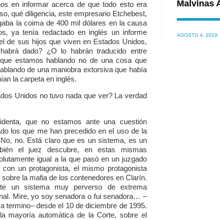
Malvinas 
os en informar acerca de que todo esto era
oso, qué diligencia, este empresario Etchebest,
agaba la coima de 400 mil dólares en la causa
os, ya tenía redactado en inglés un informe
AGOSTO 4, 2019
del de sus hijos que viven en Estados Unidos,
o habrá dado? ¿O lo habrán traducido entre
orque estamos hablando no de una cosa que
ablando de una maniobra extorsiva que había
an la carpeta en inglés.
ados Unidos no tuvo nada que ver? La verdad
sidenta, que no estamos ante una cuestión
do los que me han precedido en el uso de la
. No, no. Está claro que es un sistema, es un
bién el juez descubre, en estas mismas
solutamente igual a la que pasó en un juzgado
 con un protagonista, el mismo protagonista
a sobre la mafia de los contenedores en Clarín.
nte un sistema muy perverso de extrema
ional. Mire, yo soy senadora o fui senadora… –
 ya termino– desde el 10 de diciembre de 1995.
e la mayoría automática de la Corte, sobre el