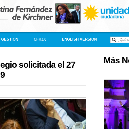
GESTIÓN
CFK3.0
ENGLISH VERSION
Más Né
egio solicitada el 27
19