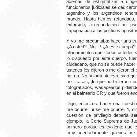
además de estigmatizar a dirigen
funcionarios judiciales se dedicaro
argentino y los argentinos tene
mundo. Hasta hemos refundado, 
extorsión, la recaudación por par
impugnación a los políticos oposito
Y yo me preguntaba: hacer una cue
¿A usted? ¡No…! ¿A este cuerpo?, 
allanamientos que -todos ustedes s
lo dispuesto por este cuerpo, fue
ciudadano, que no se puede hacer 
ustedes les dijeron o me dieron el 
no, no. No solamente eso, sino que
mis casas, ¡lo que no hicieron co
fotografiados, wasapeados pidien
en el balneario CR y que fueron enc
Digo, entonces: hacer una cuestión
me ocurre; ni se me ocurre. Y, d
cuestión de privilegio debería se
ejemplo, la Corte Suprema de Jus
primero porque es evidente que e
muy acertadamente quienes me p