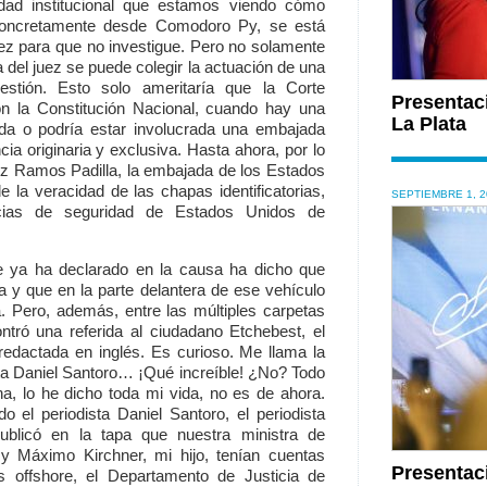
dad institucional que estamos viendo cómo
 concretamente desde Comodoro Py, se está
juez para que no investigue. Pero no solamente
a del juez se puede colegir la actuación de una
estión. Esto solo ameritaría que la Corte
Presentac
on la Constitución Nacional, cuando hay una
La Plata
ada o podría estar involucrada una embajada
cia originaria y exclusiva. Hasta ahora, por lo
uez Ramos Padilla, la embajada de los Estados
 la veracidad de las chapas identificatorias,
SEPTIEMBRE 1, 2
ncias de seguridad de Estados Unidos de
 ya ha declarado en la causa ha dicho que
a y que en la parte delantera de ese vehículo
 Pero, además, entre las múltiples carpetas
ntró una referida al ciudadano Etchebest, el
redactada en inglés. Es curioso. Me llama la
sta Daniel Santoro… ¡Qué increíble! ¿No? Todo
na, lo he dicho toda mi vida, no es de ahora.
 el periodista Daniel Santoro, el periodista
ublicó en la tapa que nuestra ministra de
 y Máximo Kirchner, mi hijo, tenían cuentas
Presentac
s offshore, el Departamento de Justicia de