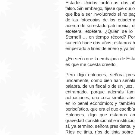
Estados Unidos tardó casi dos añ
falso. Sin embargo, fíjese qué curi
que iba a ser involucrado si no p
de las fotocopias de los cuadern
acerca de su estado patrimonial, 
etcétera, etcétera. ¿Quién se l
Stornelli…, en tiempo récord? P
sucedió hace dos años; estamos h
empezado a fines de enero y ya tení
¿En serio que la embajada de Est
es que me cuesta creerlo.
Pero digo entonces, señora pre
únicamente, como bien han señala
palabra, de un fiscal o de un juez
entramado, porque además tam
actuaciones, una cosa similar, ab
en lo penal económico; y también
periodístico, que era el que escribí
Entonces, digo que estamos a
gravedad constitucional e instituc
sí, ya termino, señora presidenta,
Ríos de tinta, ríos de tinta sobr