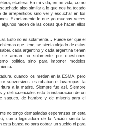
cétera, etcétera. En mi vida, en mi vida, como
 escuchado algo similar a lo que nos ha tocado
 de arrepentidos sino ver y escuchar en los
aciones. Exactamente lo que yo muchas veces
e algunos hacen de las cosas que hacen ellos
ual. Esto no es solamente… Puede ser que el
oblemas que tiene, se sienta alejado de estas
saber, cada argentino y cada argentina tienen
 se arman no solamente por cuestiones
erno política sino para imponer modelos
iento.
ctadura, cuando los metían en la ESMA, pero
r subversivos les robaban el lavarropas, la
critura a la madre. Siempre fue así. Siempre
 y delincuenciales está la instauración de un
e saqueo, de hambre y de miseria para el
ente no tengo demasiadas esperanzas en esta
 sí, como legisladora de la Nación siento la
n esta banca no para cobrar un sueldo ni para