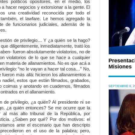
tes políticos opositores, en el medio, los
n a hacer negocios y extorsionar a la gente. El
mos una creatividad reconocida por todo el
también, el lawfare. Le hemos agregado la
te de funcionarios judiciales, además de la
res.
stión de privilegio… Y ¿a quién se la hago?
que diligentemente, inmediatamente, trató los
aben- fueron absolutamente violatorios, no de
ron violatorios de lo que se hace a cualquier
Presentac
en materia de allanamientos. No es que acá a
Misiones
privilegio: “no le vayan a hacer tal cosa…” No,
 fueron más allá: hicieron los allanamientos a
n nadie!, estos que están filmados, grabados,
do coimas y anotando en cuadernos, filmados
SEPTIEMBRE 8, 2
ontrados en el allanamiento.
 de privilegio, ¿a quién? Al presidente ni se
igo, ¿a quién entonces? Se me ocurre que la
r al más alto tribunal de la República, por
ticia. ¿Saben por qué? Por dos motivos: el
stamos ante el escenario que han descripto
recedieron en el uso de la palabra; pero,