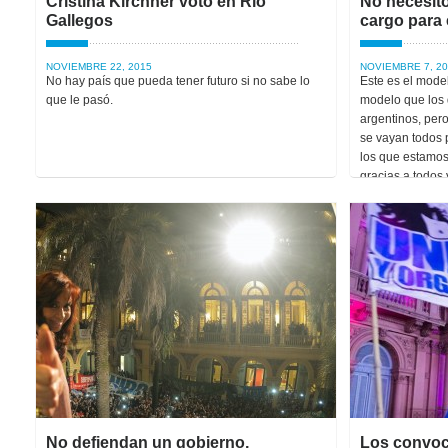
Cristina Kirchner votó en Río
No necesito
Gallegos
cargo para 
NOVIEMBRE 22, 2015
NOVIEMBRE 7, 20
No hay país que pueda tener futuro si no sabe lo
Este es el mode
que le pasó.
modelo que los 
argentinos, per
se vayan todos
los que estamos
gracias a todos 
No defiendan un gobierno,
Los convoco