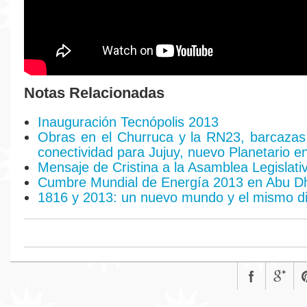
Notas Relacionadas
Inauguración Tecnópolis 2013
Obras en el Churruca y la RN23, barcazas
conectividad para Jujuy, nuevo Planetario e
Mensaje de Cristina a la Asamblea Legislati
Cumbre Mundial de Energía 2013 en Abu D
1816 y 2013: un nuevo mundo y el mismo d