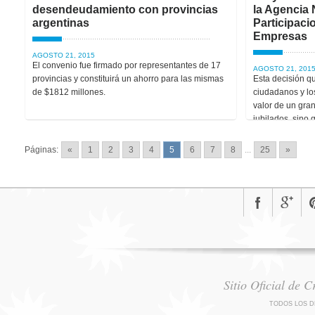
desendeudamiento con provincias
la Agencia 
argentinas
Participaci
Empresas
AGOSTO 21, 2015
El convenio fue firmado por representantes de 17
AGOSTO 21, 201
provincias y constituirá un ahorro para las mismas
Esta decisión qu
de $1812 millones.
ciudadanos y los
valor de un gran
jubilados, sino
estratégico part
empresas que ha
Páginas:
«
1
2
3
4
5
6
7
8
...
25
»
economía.
Sitio Oficial de 
TODOS LOS D