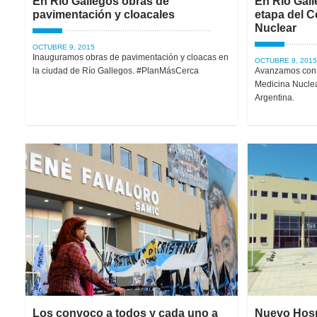
En Río Gallegos‬ obras de
En Rio Gall
pavimentación y cloacales
etapa del C
Nuclear
OCTUBRE 9, 2015
Inauguramos obras de pavimentación y cloacas en
OCTUBRE 9, 2015
la ciudad de Río Gallegos. #PlanMásCerca
Avanzamos con e
Medicina Nuclea
Argentina.
Los convoco a todos y cada uno a
Nuevo Hosp