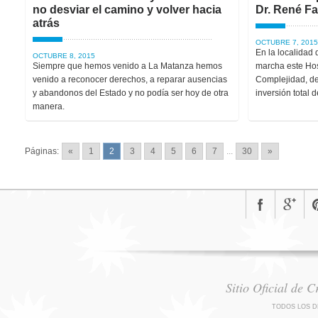
no desviar el camino y volver hacia
Dr. René F
atrás
OCTUBRE 7, 2015
En la localidad
OCTUBRE 8, 2015
Siempre que hemos venido a La Matanza hemos
marcha este Hos
venido a reconocer derechos, a reparar ausencias
Complejidad, de
y abandonos del Estado y no podía ser hoy de otra
inversión total 
manera.
Páginas:
«
1
2
3
4
5
6
7
...
30
»
Sitio Oficial de 
TODOS LOS D