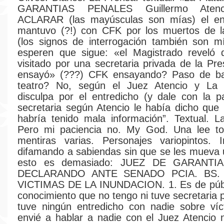
GARANTIAS PENALES Guillermo Ate
ACLARAR (las mayúsculas son mías) el en
mantuvo (?!) con CFK por los muertos de la
(los signos de interrogación también son m
esperen que sigue: «el Magistrado reveló 
visitado por una secretaria privada de la Pre
ensayó» (???) CFK ensayando? Paso de ba
teatro? No, según el Juez Atencio y La
disculpa por el entredicho (y dale con la pa
secretaria según Atencio le había dicho que 
habría tenido mala información”. Textual. L
Pero mi paciencia no. My God. Una lee to
mentiras varias. Personajes variopintos. 
difamando a sabiendas sin que se les mueva 
esto es demasiado: JUEZ DE GARANTI
DECLARANDO ANTE SENADO PCIA. BS.
VICTIMAS DE LA INUNDACION. 1. Es de públi
conocimiento que no tengo ni tuve secretaria 
tuve ningún entredicho con nadie sobre víc
envié a hablar a nadie con el Juez Atencio 