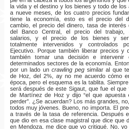
pie en la cabeza a todos los argentinos y que
la vida y el destino y los bienes y todo de los
a nueve meses, de los cuatro precios funda
tiene la economía, esto es el precio del d
cambio, el precio del dinero, tasa de interés
del Banco Central, el precio del trabajo,
salarios, y el precio de los bienes y serv
totalmente intervenidos y controlados 
Ejecutivo. Porque también liberar precios y 
también tomar una decisión e intervenir
determinados sectores de la economía. Ento
por un lado un
crawling peg
similar al que t
de Hoz, del 2%, ay no me acuerdo cómo er
época, pero el esquema es la tablita. Siempre
será después de este Sigaut, que fue el que
de Martínez de Hoz y dijo “el que apuesta 
perder”. ¿Se acuerdan? Los más grandes, no
todos muy jóvenes. Bueno, no importa. El prec
a través de la tasa de referencia. Después e
que dio en esa clase magistral que dice que d
en Mendoza, me dice que yo critiqué. No, yo n