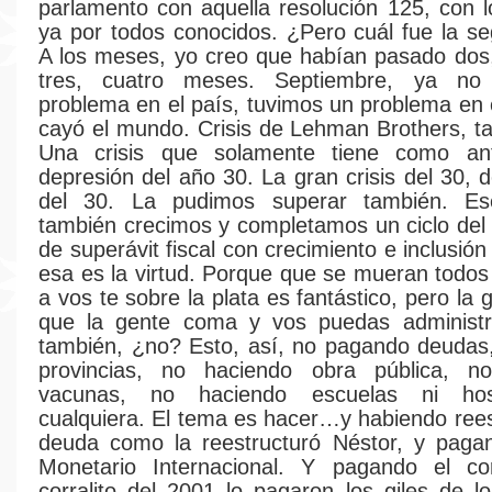
parlamento con aquella resolución 125, con l
ya por todos conocidos. ¿Pero cuál fue la se
A los meses, yo creo que habían pasado dos
tres, cuatro meses. Septiembre, ya no
problema en el país, tuvimos un problema en
cayó el mundo. Crisis de Lehman Brothers, t
Una crisis que solamente tiene como an
depresión del año 30. La gran crisis del 30, 
del 30. La pudimos superar también. E
también crecimos y completamos un ciclo del
de superávit fiscal con crecimiento e inclusió
esa es la virtud. Porque que se mueran todo
a vos te sobre la plata es fantástico, pero la 
que la gente coma y vos puedas administr
también, ¿no? Esto, así, no pagando deudas
provincias, no haciendo obra pública, 
vacunas, no haciendo escuelas ni hosp
cualquiera. El tema es hacer…y habiendo rees
deuda como la reestructuró Néstor, y paga
Monetario Internacional. Y pagando el corr
corralito del 2001 lo pagaron los giles de lo