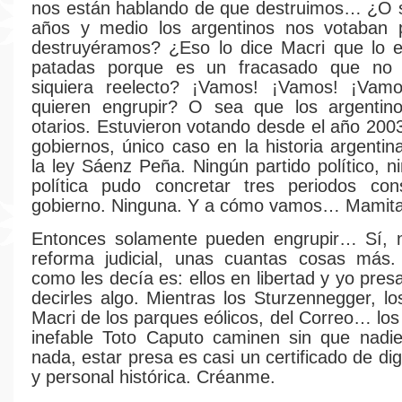
nos están hablando de que destruimos… ¿O 
años y medio los argentinos nos votaban 
destruyéramos? ¿Eso lo dice Macri que lo e
patadas porque es un fracasado que no 
siquiera reelecto? ¡Vamos! ¡Vamos! ¡Vam
quieren engrupir? O sea que los argentin
otarios. Estuvieron votando desde el año 2003
gobiernos, único caso en la historia argenti
la ley Sáenz Peña. Ningún partido político, n
política pudo concretar tres periodos con
gobierno. Ninguna. Y a cómo vamos… Mami
Entonces solamente pueden engrupir… Sí, 
reforma judicial, unas cuantas cosas más.
como les decía es: ellos en libertad y yo pres
decirles algo. Mientras los Sturzennegger, lo
Macri de los parques eólicos, del Correo… los
inefable Toto Caputo caminen sin que nadie
nada, estar presa es casi un certificado de dig
y personal histórica. Créanme.