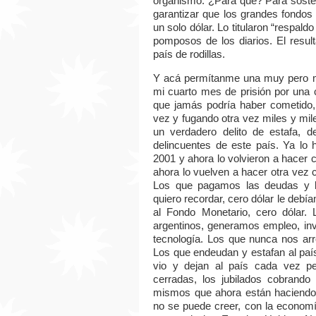
organismo. ¿Para qué? Para sostene
garantizar que los grandes fondos 
un solo dólar. Lo titularon “respal
pomposos de los diarios. El resul
país de rodillas.
Y acá permítanme una muy pero m
mi cuarto mes de prisión por una
que jamás podría haber cometido, 
vez y fugando otra vez miles y mil
un verdadero delito de estafa, d
delincuentes de este país. Ya lo 
2001 y ahora lo volvieron a hacer 
ahora lo vuelven a hacer otra vez 
Los que pagamos las deudas y l
quiero recordar, cero dólar le deb
al Fondo Monetario, cero dólar.
argentinos, generamos empleo, inv
tecnología. Los que nunca nos arr
Los que endeudan y estafan al paí
vio y dejan al país cada vez pe
cerradas, los jubilados cobrando
mismos que ahora están haciendo 
no se puede creer, con la economí