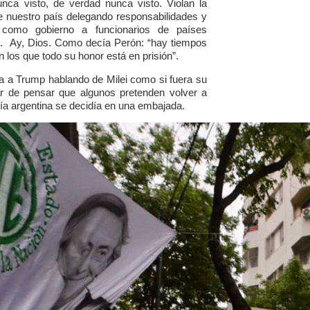
nca visto, de verdad nunca visto. Violan la
e nuestro país delegando responsabilidades y
 como gobierno a funcionarios de países
.
Ay, Dios. Como decía Perón: “hay tiempos
n los que todo su honor está en prisión”.
a a Trump hablando de Milei como si fuera su
r de pensar que algunos pretenden volver a
ía argentina se decidía en una embajada.