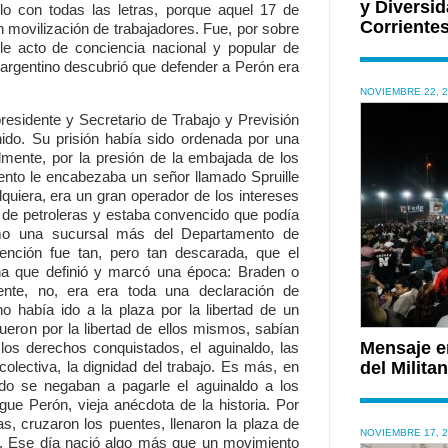
y Diversid
lo con todas las letras, porque aquel 17 de
Corriente
n movilización de trabajadores. Fue, por sobre
le acto de conciencia nacional y popular de
o argentino descubrió que defender a Perón era
NOVIEMBRE 22, 
esidente y Secretario de Trabajo y Previsión
nido. Su prisión había sido ordenada por una
almente, por la presión de la embajada de los
to le encabezaba un señor llamado Spruille
quiera, era un gran operador de los intereses
 de petroleras y estaba convencido que podía
como una sucursal más del Departamento de
ención fue tan, pero tan descarada, que el
na que definió y marcó una época: Braden o
nte, no, era era toda una declaración de
o había ido a la plaza por la libertad de un
ueron por la libertad de ellos mismos, sabían
Mensaje en
los derechos conquistados, el aguinaldo, las
olectiva, la dignidad del trabajo. Es más, en
del Milit
do se negaban a pagarle el aguinaldo a los
ague Perón, vieja anécdota de la historia. Por
as, cruzaron los puentes, llenaron la plaza de
NOVIEMBRE 17, 
n. Ese día nació algo más que un movimiento