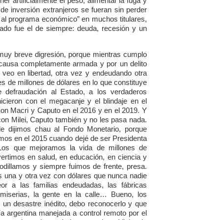
r artificialmente el peso, alimentar la fuga y
de inversión extranjeros se fueran sin perder
do al programa económico” en muchos titulares,
tado fue el de siempre: deuda, recesión y un
uy breve digresión, porque mientras cumplo
 causa completamente armada y por un delito
veo en libertad, otra vez y endeudando otra
es de millones de dólares en lo que constituye
e defraudación al Estado, a los verdaderos
hicieron con el megacanje y el blindaje en el
con Macri y Caputo en el 2016 y en el 2019. Y
con Milei, Caputo también y no les pasa nada.
e dijimos chau al Fondo Monetario, porque
íamos en el 2015 cuando dejé de ser Presidenta
 Los que mejoramos la vida de millones de
ertimos en salud, en educación, en ciencia y
odillamos y siempre fuimos de frente, presa.
s una y otra vez con dólares que nunca nadie
or a las familias endeudadas, las fábricas
 miserias, la gente en la calle… Bueno, los
un desastre inédito, debo reconocerlo y que
a argentina manejada a control remoto por el