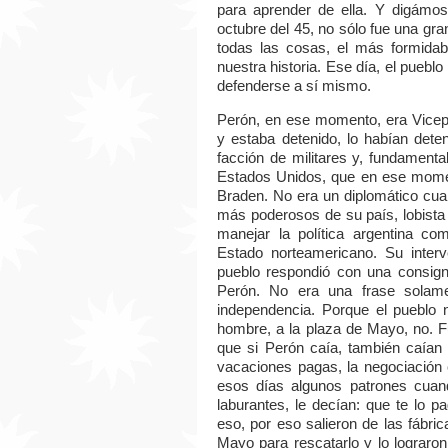
para aprender de ella. Y digámos
octubre del 45, no sólo fue una gra
todas las cosas, el más formidab
nuestra historia. Ese día, el puebl
defenderse a sí mismo.
Perón, en ese momento, era Vicepr
y estaba detenido, lo habían dete
facción de militares y, fundament
Estados Unidos, que en ese momen
Braden. No era un diplomático cual
más poderosos de su país, lobista
manejar la política argentina 
Estado norteamericano. Su interv
pueblo respondió con una consig
Perón. No era una frase solame
independencia. Porque el pueblo n
hombre, a la plaza de Mayo, no. F
que si Perón caía, también caían 
vacaciones pagas, la negociación c
esos días algunos patrones cuan
laburantes, le decían: que te lo p
eso, por eso salieron de las fábric
Mayo para rescatarlo y lo lograro