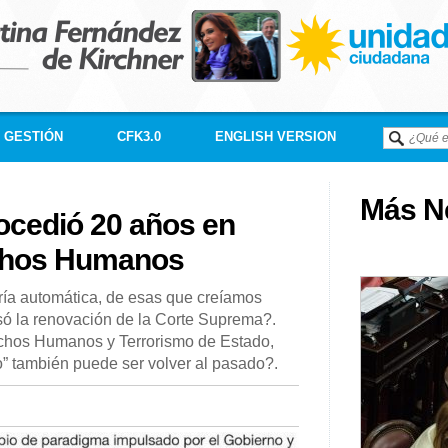
GESTIÓN
CFK3.0
ENGLISH VERSION
Más Né
rocedió 20 años en
chos Humanos
ía automática, de esas que creíamos
ó la renovación de la Corte Suprema?.
echos Humanos y Terrorismo de Estado,
o” también puede ser volver al pasado?.