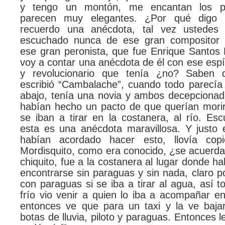
y tengo un montón, me encantan los p
parecen muy elegantes. ¿Por qué digo
recuerdo una anécdota, tal vez ustedes
escuchado nunca de ese gran compositor a
ese gran peronista, que fue Enrique Santos 
voy a contar una anécdota de él con ese espí
y revolucionario que tenía ¿no? Saben
escribió “Cambalache”, cuando todo parecía
abajo, tenía una novia y ambos decepcionado
habían hecho un pacto de que querían morir
se iban a tirar en la costanera, al río. Es
esta es una anécdota maravillosa. Y justo 
habían acordado hacer esto, llovía cop
Mordisquito, como era conocido, ¿se acuerda
chiquito, fue a la costanera al lugar donde h
encontrarse sin paraguas y sin nada, claro po
con paraguas si se iba a tirar al agua, así t
frío vio venir a quien lo iba a acompañar en 
entonces ve que para un taxi y la ve bajar
botas de lluvia, piloto y paraguas. Entonces l