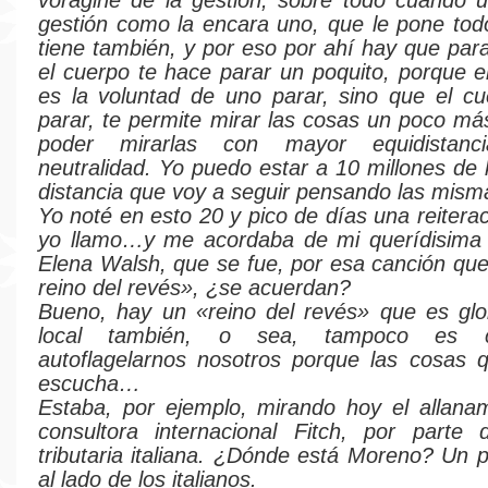
vorágine de la gestión, sobre todo cuando 
gestión como la encara uno, que le pone tod
tiene también, y por eso por ahí hay que para
el cuerpo te hace parar un poquito, porque e
es la voluntad de uno parar, sino que el c
parar, te permite mirar las cosas un poco má
poder mirarlas con mayor equidistan
neutralidad. Yo puedo estar a 10 millones de 
distancia que voy a seguir pensando las mism
Yo noté en esto 20 y pico de días una reitera
yo llamo…y me acordaba de mi querídisima
Elena Walsh, que se fue, por esa canción que
reino del revés», ¿se acuerdan?
Bueno, hay un «reino del revés» que es glo
local también, o sea, tampoco es c
autoflagelarnos nosotros porque las cosas 
escucha…
Estaba, por ejemplo, mirando hoy el allana
consultora internacional Fitch, por parte 
tributaria italiana. ¿Dónde está Moreno? Un p
al lado de los italianos.