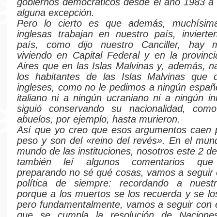
gobiernos democráticos desde el año 1983 a 
alguna excepción.
Pero lo cierto es que además, muchísim
inglesas trabajan en nuestro país, inviert
país, como dijo nuestro Canciller, hay 
viviendo en Capital Federal y en la provin
Aires que en las Islas Malvinas y, además, na
los habitantes de las Islas Malvinas que 
ingleses, como no le pedimos a ningún españo
italiano ni a ningún ucraniano ni a ningún i
siguió conservando su nacionalidad, com
abuelos, por ejemplo, hasta murieron.
Así que yo creo que esos argumentos caen p
peso y son del «reino del revés». En el mund
mundo de las instituciones, nosotros este 2 de
también leí algunos comentarios que
preparando no sé qué cosas, vamos a seguir
política de siempre: recordando a nuest
porque a los muertos se los recuerda y se l
pero fundamentalmente, vamos a seguir con 
que se cumpla la resolución de Nacione