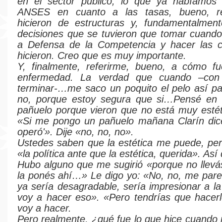
en el sector público, lo que ya habíamos
ANSES en cuanto a las tasas, bueno, r
hicieron de estructuras y, fundamentalment
decisiones que se tuvieron que tomar cuando 
a Defensa de la Competencia y hacer las 
hicieron. Creo que es muy importante.
Y, finalmente, referirme, bueno, a cómo fu
enfermedad. La verdad que cuando –con 
terminar-…me saco un poquito el pelo así p
no, porque estoy segura que si…Pensé en 
pañuelo porque vieron que no está muy estéti
«Si me pongo un pañuelo mañana Clarín dice
operó'». Dije «no, no, no».
Ustedes saben que la estética me puede, per
«la política ante que la estética, querida». Así
Hubo alguno que me sugirió «porque no llevás 
la ponés ahí…» Le digo yo: «No, no, me par
ya sería desagradable, sería impresionar a l
voy a hacer eso». «Pero tendrías que hacerl
voy a hacer.
Pero realmente, ¿qué fue lo que hice cuando