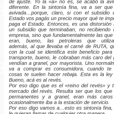
de ajuste. Yo la «a» no es, se acabó la av
diferente. En la sintonía fina, va a ser qu
avivada…porque, claro, si con el subsidio 
Estado vos pagás un precio mayor qué te impor
paga el Estado. Entonces, es una distorsión
un subsidio que terminaban, no recibiendo n
empresa, sino que fundamentalmente las que
eran, bueno, las petroleras que utiliz
además, al que llevaba el carné de RUTA, qu
con la cual se identifica este beneficio para
transporte, bueno, le cobraban más caro del g
vendían a granel, por mayorista. Uno norma
va a comprar es consumidora, cuando te l
cosas te suelen hacer rebaja. Esta es la le
Bueno, acá es al revés.
Por eso digo que es el «reino del revés» y 
mercado del revés. Resulta ser que los que 
permanentes y a granel, eran más caros
ocasionalmente iba a la estación de servicio.
Por eso digo vamos a…esto es sintonía fina
le quieran llamar de cualquier otra manera.