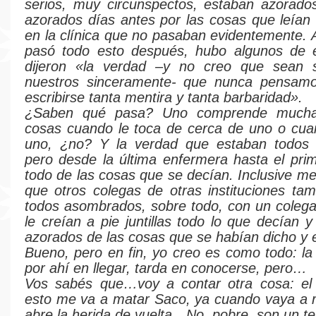
serios, muy circunspectos, estaban azorad
azorados días antes por las cosas que leía
en la clínica que no pasaban evidentemente.
pasó todo esto después, hubo algunos de 
dijeron «la verdad –y no creo que sean s
nuestros sinceramente- que nunca pensam
escribirse tanta mentira y tanta barbaridad».
¿Saben qué pasa? Uno comprende mucha
cosas cuando le toca de cerca de uno o cua
uno, ¿no? Y la verdad que estaban todos
pero desde la última enfermera hasta el prim
todo de las cosas que se decían. Inclusive 
que otros colegas de otras instituciones ta
todos asombrados, sobre todo, con un colega
le creían a pie juntillas todo lo que decían 
azorados de las cosas que se habían dicho y 
Bueno, pero en fin, yo creo es como todo: la
por ahí en llegar, tarda en conocerse, pero…
Vos sabés que…voy a contar otra cosa: e
esto me va a matar Saco, ya cuando vaya a 
abre la herida de vuelta…No, pobre, son un te