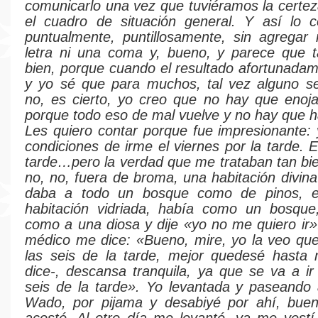
comunicarlo una vez que tuviéramos la certez
el cuadro de situación general. Y así lo 
puntualmente, puntillosamente, sin agregar 
letra ni una coma y, bueno, y parece que 
bien, porque cuando el resultado afortunada
y yo sé que para muchos, tal vez alguno se
no, es cierto, yo creo que no hay que enoj
porque todo eso de mal vuelve y no hay que h
Les quiero contar porque fue impresionante:
condiciones de irme el viernes por la tarde. E
tarde…pero la verdad que me trataban tan bi
no, no, fuera de broma, una habitación divi
daba a todo un bosque como de pinos, e
habitación vidriada, había como un bosque,
como a una diosa y dije «yo no me quiero ir»
médico me dice: «Bueno, mire, yo la veo qu
las seis de la tarde, mejor quedesé hast
dice-, descansa tranquila, ya que se va a ir
seis de la tarde». Yo levantada y paseando 
Wado, por pijama y desabiyé por ahí, bue