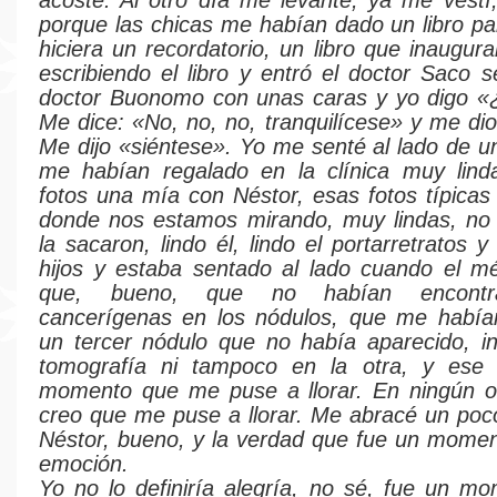
acosté. Al otro día me levanté, ya me vest
porque las chicas me habían dado un libro pa
hiciera un recordatorio, un libro que inaugur
escribiendo el libro y entró el doctor Saco s
doctor Buonomo con unas caras y yo digo «
Me dice: «No, no, no, tranquilícese» y me dio
Me dijo «siéntese». Yo me senté al lado de u
me habían regalado en la clínica muy lind
fotos una mía con Néstor, esas fotos típicas
donde nos estamos mirando, muy lindas, no
la sacaron, lindo él, lindo el portarretratos 
hijos y estaba sentado al lado cuando el m
que, bueno, que no habían encontra
cancerígenas en los nódulos, que me había
un tercer nódulo que no había aparecido, in
tomografía ni tampoco en la otra, y ese 
momento que me puse a llorar. En ningún 
creo que me puse a llorar. Me abracé un poco
Néstor, bueno, y la verdad que fue un mome
emoción.
Yo no lo definiría alegría, no sé, fue un 