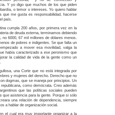
ncia. Y yo digo que muchos de los que piden
bardía, o temor o intereses. Yo quiero hablar
ra que me gusta es responsabilidad, hacerse
el país.
tina cumpla 200 años, por primera vez en la
materia de deuda externa, terminamos debiendo
i, no 6000, 67 mil millones de dólares menos.
nos de pobres e indigentes. Se que falta un
empezado a mover esa movilidad, valga la
que había caracterizado a ese peronismo que
ejorar la calidad de vida de la gente como un
.
ullosa, una Corte que no está integrada por
ombres y mujeres del derecho. Derecho que no
 con dogmas, que se maneja por principios. Un
o republicana, como demócrata. Creo además
gentinos que las políticas sociales pueden
 que asistencia para la gente. Porque si sólo
creara una relación de dependencia, siempre
s a hablar de organización social.
en el cual era muy importante organizar a la