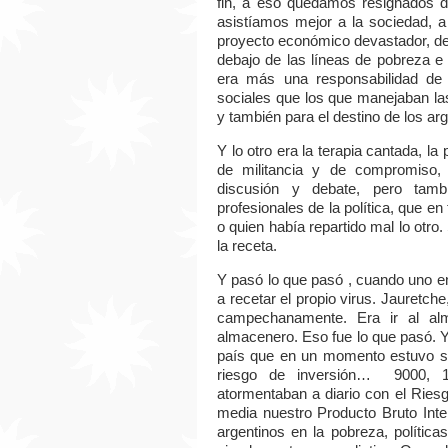
fin, a eso quedamos resignados de
asistíamos mejor a la sociedad, 
proyecto económico devastador, des
debajo de las líneas de pobreza e
era más una responsabilidad de l
sociales que los que manejaban l
y también para el destino de los arg
Y lo otro era la terapia cantada, la
de militancia y de compromiso,
discusión y debate, pero tamb
profesionales de la política, que en
o quien había repartido mal lo otro.
la receta.
Y pasó lo que pasó , cuando uno en 
a recetar el propio virus. Jauretch
campechanamente. Era ir al al
almacenero. Eso fue lo que pasó. 
país que en un momento estuvo so
riesgo de inversión… 9000, 
atormentaban a diario con el Rie
media nuestro Producto Bruto Inte
argentinos en la pobreza, polític