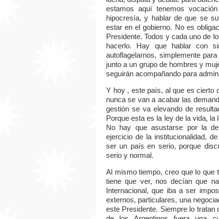
estamos aquí tenemos vocación 
hipocresía, y hablar de que se su
estar en el gobierno. No es obligac
Presidente. Todos y cada uno de lo
hacerlo. Hay que hablar con si
autoflagelarnos, simplemente para
junto a un grupo de hombres y muj
seguirán acompañando para adminis
Y hoy , este país, al que es ciert
nunca se van a acabar las demanda
gestión se va elevando de result
Porque esta es la ley de la vida, la l
No hay que asustarse por la dem
ejercicio de la institucionalidad,
ser un país en serio, porque dis
serio y normal.
Al mismo tiempo, creo que lo que 
tiene que ver, nos decían que na
Internacional, que iba a ser impo
externos, particulares, una negoci
este Presidente. Siempre lo tratan
de los Argentinos fuera una c