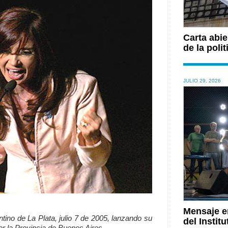
Carta abie
de la polit
JULIO 29, 2026
Mensaje en
tino de La Plata, julio 7 de 2005, lanzando su
del Institu
r la Provincia de Buenos Aires.