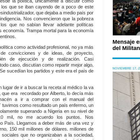
sde la política, únicamente a discutir como
a los que se iban cayendo de a poco de este
industrializador, que dejaba a medio país por
 indigencia. Nos convencieron que la pobreza
os que no sabían llevar adelante políticas
as economía. Trampa mortal para la economía
entinos.
Mensaje en
 política como actividad profesional, no ya más
del Milit
 de convicciones y de ideas, de proyecto,
ién de ejecución y de realización. Casi
 todo caso, discutían como repartir mejor algo,
NOVIEMBRE 17, 
 Se sucedían los partidos y este era el país de
lugar de ir a buscar la receta al médico la va
e, que era recordado por Alberto, lo decía más
macén a ir a comprar con el manual del
Y tuvimos como resultado un país enfermo, un
lamente superando a Nigeria en su nivel de
10 mil, no me acuerdo los puntos. Nos
sgo País. Llegamos a deber más de una vez y
rno, 150 mil millones de dólares. millones de
as sociales que no organizaban a la sociedad,