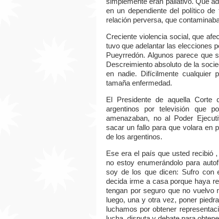
simplemente eran paliativo. Que ad
en un dependiente del político de 
relación perversa, que contaminaba l
Creciente violencia social, que afec
tuvo que adelantar las elecciones p
Pueyrredón. Algunos parece que se
Descreimiento absoluto de la socie
en nadie. Difícilmente cualquier 
tamaña enfermedad.
El Presidente de aquella Corte 
argentinos por televisión que p
amenazaban, no al Poder Ejecutiv
sacar un fallo para que volara en
de los argentinos.
Ese era el país que usted recibió
no estoy enumerándolo para autofl
soy de los que dicen: Sufro con e
decida irme a casa porque haya re
tengan por seguro que no vuelvo m
luego, una y otra vez, poner pied
luchamos por obtener representació
lucha, disputa y debate para obten