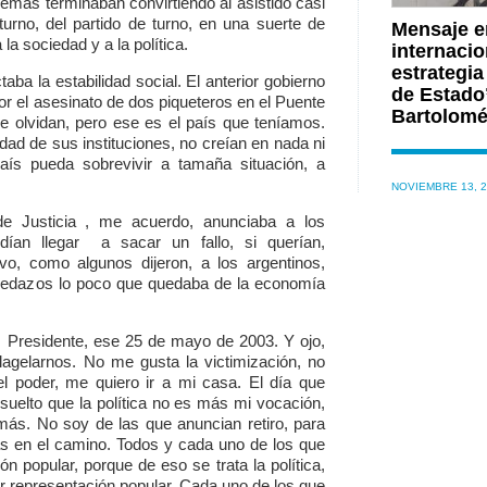
emás terminaban convirtiendo al asistido casi
turno, del partido de turno, en una suerte de
Mensaje e
a sociedad y a la política.
internacio
estrategia
taba la estabilidad social. El anterior gobierno
de Estado”
or el asesinato de dos piqueteros en el Puente
Bartolomé
 olvidan, pero ese es el país que teníamos.
dad de sus instituciones, no creían en nada ni
país pueda sobrevivir a tamaña situación, a
NOVIEMBRE 13, 
de Justicia , me acuerdo, anunciaba a los
odían llegar a sacar un fallo, si querían,
o, como algunos dijeron, a los argentinos,
 pedazos lo poco que quedaba de la economía
 , Presidente, ese 25 de mayo de 2003. Y ojo,
agelarnos. No me gusta la victimización, no
l poder, me quiero ir a mi casa. El día que
suelto que la política no es más mi vocación,
ás. No soy de las que anuncian retiro, para
ras en el camino. Todos y cada uno de los que
n popular, porque de eso se trata la política,
er representación popular. Cada uno de los que