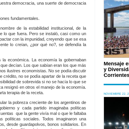
 nuestra democracia, una suerte de democracia
tiones fundamentales.
mbre de la estabilidad institucional, de la
de lo que fuera. Pero se instaló, casi como un
s, pactar con la impunidad, creyendo que se esa
ente lo creían, ¿por qué no?, se defendía la
s la económica. La economía la gobernaban
Mensaje e
o que decían. Los que sabían eran los que más
y Diversid
nos ilustres economistas. No se podía discutir
Corriente
e crédito, no se podía apartar de la receta que
sibilidad de sobrevida si no se hacía lo que se
ica resignó en otros el manejo de la economía.
arta terapia de la receta.
NOVIEMBRE 22, 
lar la pobreza creciente de los argentinos de
obierno y cada partido imaginaba políticas
uentas que la gente vivía mal o que le faltaba
s políticas sociales. Todos imaginaron una
tos, desde guardapolvos, bonos solidarios. En