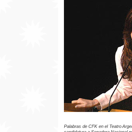
Palabras de CFK en el Teatro Argen
candidatura a Senadora Nacional po