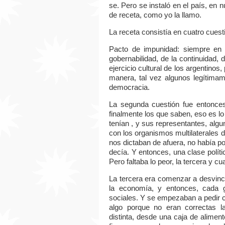
se. Pero se instaló en el país, en
de receta, como yo la llamo.
La receta consistía en cuatro cues
Pacto de impunidad: siempre en no
gobernabilidad, de la continuidad, 
ejercicio cultural de los argentino
manera, tal vez algunos legítimam
democracia.
La segunda cuestión fue entonce
finalmente los que saben, eso es l
tenían , y sus representantes, algu
con los organismos multilaterales d
nos dictaban de afuera, no había po
decía. Y entonces, una clase polít
Pero faltaba lo peor, la tercera y cu
La tercera era comenzar a desvincu
la economía, y entonces, cada g
sociales. Y se empezaban a pedir c
algo porque no eran correctas la
distinta, desde una caja de alimen