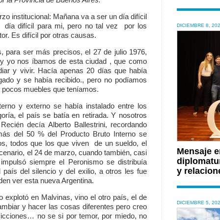
o institucional: Mañana va a ser un día difícil
 día difícil para mi, pero no tal vez por los
DICIEMBRE 8, 20
r. Es difícil por otras causas.
, para ser más precisos, el 27 de julio 1976,
 y yo nos íbamos de esta ciudad , que como
diar y vivir. Hacía apenas 20 días que había
ado y se había recibido., pero no podíamos
 los pocos muebles que teníamos.
interno y externo se había instalado entre los
ría, el país se batía en retirada. Y nosotros
ecién decía Alberto Ballestrini, recordando
ás del 50 % del Producto Bruto Interno se
dos, todos que los que viven de un sueldo, el
Mensaje en
cenario, el 24 de marzo, cuando también, casi
diplomatu
ue impulsó siempre el Peronismo se distribuía
y relacion
país del silencio y del exilio, a otros les fue
den ver esta nueva Argentina.
 explotó en Malvinas, vino el otro país, el de
DICIEMBRE 5, 20
ambiar y hacer las cosas diferentes pero creo
icciones… no se si por temor, por miedo, no