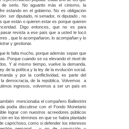
de serlo. No aguanto más el cinismo, la
fre estando en el gobierno. No es obligación
ión ser diputado, ni senador, ni diputado , no
s que están o quieren estar es porque quieren
nceridad. Digo entonces, que no es para
 pasar revista a ese país que a usted le tocó
eres , que lo acompañaron, lo acompañan y lo
trar y gestionar.
o que le falta mucho, porque además sepan que
s. Porque cuando se va elevando el nivel de
ados. Y al mismo tiempo, vuelve la demanda.
ey de la política y la ley de la evolución social.
anda y por la conflictividad, es parte del
 de la democracia, de la república. Volvemos a
cutimos ingresos, volvemos a ser un país en
también mencionaba el compañero Ballestrini
da podía discutirse con el Fondo Monetario
sible lograr con nuestros acreedores públicos
ación en los términos en que se había plantado
 de caprichoso, como si defender los intereses
uestión personal, y no de convicción y