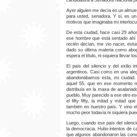
Ayer alguien me decía en un almuerz
para usted, senadora. Y si, es un
motivos que imaginaba mi interlocuto
De esta ciudad, hace casi 29 años
ese hombre que está sentado ahí
recién decían, me vio nacer, estu
dado su última materia como abog
espera el título, ni siquiera llevar
El país del silencio y del exilio 
argentinos. Casi como en una alego
abandonábamos esta, mi ciudad. R
aquel 55, que en ese momento m
distribuía en la masa de asalaria
pueblo. Muy parecido a ese otro es
el fifty fifty, la mitad y mitad q
también en nuestro país. Y vino el 
mucho peor todavía ni siquiera pue
Luego, cuando ese país del silencio
la democracia. Hubo intentos de c
que algunos abandonaron las conv