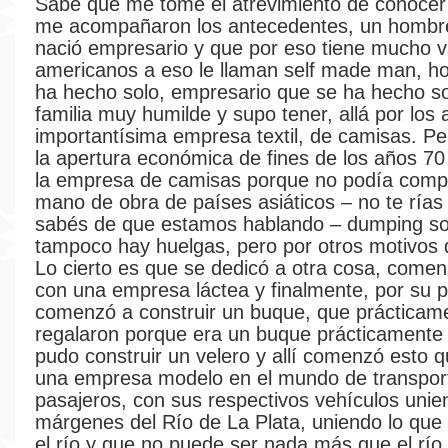
Sabe que me tomé el atrevimiento de conocer 
me acompañaron los antecedentes, un hombr
nació empresario y que por eso tiene mucho va
americanos a eso le llaman self made man, h
ha hecho solo, empresario que se ha hecho so
familia muy humilde y supo tener, allá por los
importantísima empresa textil, de camisas. Pe
la apertura económica de fines de los años 70
la empresa de camisas porque no podía compe
mano de obra de países asiáticos – no te rías
sabés de que estamos hablando – dumping so
tampoco hay huelgas, pero por otros motivos d
Lo cierto es que se dedicó a otra cosa, come
con una empresa láctea y finalmente, por su p
comenzó a construir un buque, que prácticame
regalaron porque era un buque prácticamente 
pudo construir un velero y allí comenzó esto 
una empresa modelo en el mundo de transpor
pasajeros, con sus respectivos vehículos uni
márgenes del Río de La Plata, uniendo lo que
el río y que no puede ser nada más que el río.