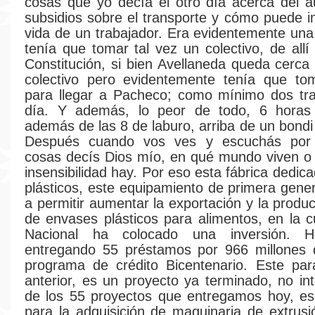
cosas que yo decía el otro día acerca del 
subsidios sobre el transporte y cómo puede i
vida de un trabajador. Era evidentemente un
tenía que tomar tal vez un colectivo, de allí
Constitución, si bien Avellaneda queda cerca 
colectivo pero evidentemente tenía que tom
para llegar a Pacheco; como mínimo dos tra
día. Y además, lo peor de todo, 6 horas
además de las 8 de laburo, arriba de un bondi
Después cuando vos ves y escuchás por 
cosas decís Dios mío, en qué mundo viven o
insensibilidad hay. Por eso esta fábrica dedi
plásticos, este equipamiento de primera gene
a permitir aumentar la exportación y la produ
de envases plásticos para alimentos, en la c
Nacional ha colocado una inversión. 
entregando 55 préstamos por 966 millones 
programa de crédito Bicentenario. Este pa
anterior, es un proyecto ya terminado, no in
de los 55 proyectos que entregamos hoy, es
para la adquisición de maquinaria de extrusi