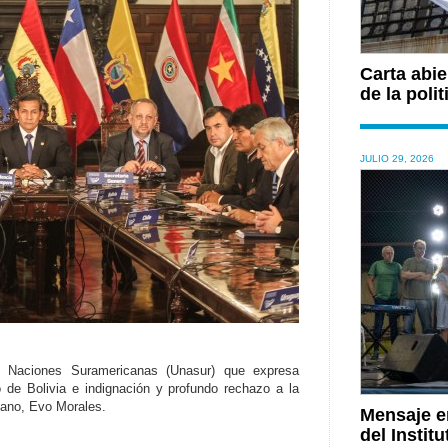
Carta abie
de la polit
JULIO 29, 2026
e Naciones Suramericanas (Unasur) que expresa
o de Bolivia e indignación y profundo rechazo a la
viano, Evo Morales.
Mensaje en
del Institu