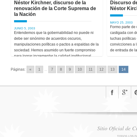
Néstor Kirchner, discurso de la
Discurso de
renovación de la Corte Suprema de
Néstor Kir
la Nación
MAYO 25, 2003
Formo parte de
JUNIO 5, 2003
Entendemos que la gobernabilidad no puede ni
castigada con d
debe ser sinónimo de acuerdos oscuros,
luchas políticas
manipulaciones políticas o pactos a espaldas de la
convicciones a l
sociedad. Hemos asumido un fuerte compromiso
de entrada de l
para lograr incrementar la calidad institucional,
para reconciliar a las instituciones con la sociedad.
Páginas:
«
1
...
7
8
9
10
11
12
13
14
Sitio Oficial de 
TODOS LOS D