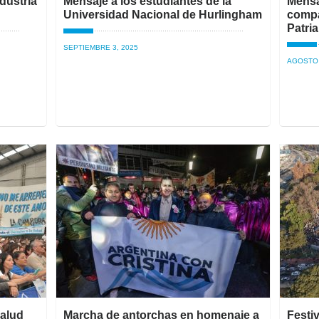
dustria
Mensaje a los estudiantes de la
Mensa
Universidad Nacional de Hurlingham
compa
Patria
SEPTIEMBRE 3, 2025
AGOSTO 
Salud
Marcha de antorchas en homenaje a
Festiv