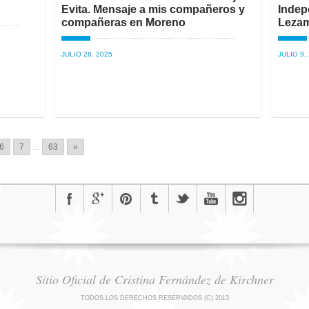
Evita. Mensaje a mis compañeros y
Indep
compañeras en Moreno
Leza
JULIO 26, 2025
JULIO 9,
6
7
...
63
»
Sitio Oficial de Cristina Fernández de Kirchner
TODOS LOS DERECHOS RESERVADOS (C) 2013